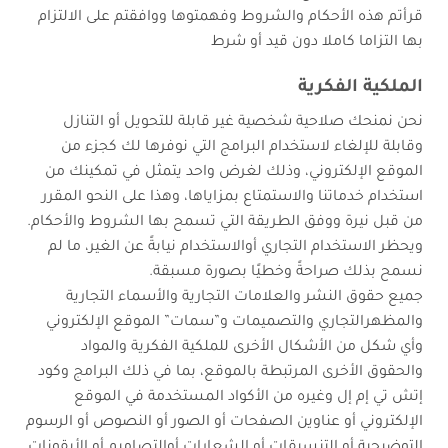
قرأتم هذه الأحكام والشروط وفهمتوها ووافقتم على الالتزام
بها التزاما كاملا دون قيد أو شرط
الملكية الفكرية
نحن نمنحك صلاحية شخصية غير قابلة للتحويل أو التنازل
وقابلة للإلغاء لاستخدام البرامج التي نوفرها لك كجزء من
الموقع الإلكتروني، وذلك لغرض واحد يتمثل في تمكينك من
استخدام خدماتنا والاستمتاع بمزاياها، وهذا على النحو المقرر
من قبل نيرة ووفق الطريقة التي تسمح بها الشروط والأحكام.
ويحظر الاستخدام التجاري أوالاستخدام نيابةً عن الغير، ما لم
نسمح بذلك صراحةً وخطيًا بصورة مسبقة.
جميع حقوق النشر والعلامات التجارية والأسماء التجارية
والمظهرالتجاري والتصميمات و”سمات” الموقع الإلكتروني
وأي شكل من الأشكال الأخرى للملكية الفكرية والمواد
والحقوق الأخرى المرتبطة بالموقع، بما في ذلك البرامج وكود
إتش تي إم إل وغيره من الأكواد المستخدمة في الموقع
الإلكتروني أو عناوين الصفحات أو الصور أو النصوص أو الرسوم
التوضيحية أو التنسيقات أو الشعارات أوالتصاميم أو الأيقونات