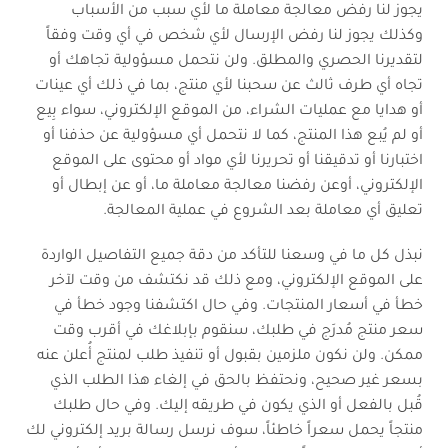
يجوز لنا رفض معالجة معاملة ما لأي سبب من الأسباب
وكذلك يجوز لنا رفض الإرسال لأي شخص في أي وقت وفقاً
لتقديرنا الحصري والمطلق. ولن نتحمل مسؤولية تجاهك أو
تجاه أي طرف ثالث عن سحبنا لأي منتج، بما في ذلك أي عينات
أو هدايا مع عمليات الشراء، من الموقع الإلكتروني، سواء بِيع
أو لم يُبع هذا المنتج، كما لا نتحمل أي مسؤولية عن حذفنا أو
اختبارنا أو تدقيقنا أو تحريرنا لأي مواد أو محتوى على الموقع
الإلكتروني، أوعن رفضنا معالجة معاملة ما، أو عن إبطال أو
تعليق أي معاملة بعد الشروع في عملية المعالجة.
نبذل كل ما في وسعنا للتأكد من دقة جميع التفاصيل الواردة
على الموقع الإلكتروني، ومع ذلك قد نكتشف من وقت لآخر
خطأ في أسعار المنتجات. وفي حال اكتشفنا وجود خطأ في
سعر منتج مُدرَج في طلبك، سنقوم بإبلاغك في أقرب وقت
ممكن. ولن نكون ملزمين بقبول أو تنفيذ طلب لمنتج أُعلن عنه
بسعر غير صحيح، ونحتفظ بالحق في إلغاء هذا الطلب الذي
قُبل بالفعل أو الذي يكون في طريقه إليك. وفي حال طلبك
منتجاً يحمل سعراً خاطئاً، سوف نرسل رسالة بريد إلكتروني لك