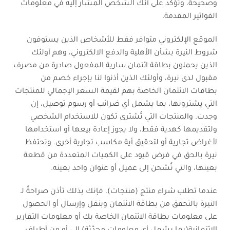
وصحيحة، وتؤكد على أنك الشخص المشار إليه في معلومات
الفواتير المقدمة.
الموقع الإلكتروني متوافر فقط للأشخاص الذين يستوفون
شروط النيرة بشأن الأهلية والدفع الالكتروني، وهم أولئك
الذين يحملون بطاقة ائتمان سارية المفعول صادرة من مصرف
مقبول لدى نيرة، وأولئك الذين أذنوا لنا بإجراء خصم من
بطاقات الائتمان الخاصة بهم لقيمة السعر الإجمالي للمنتجات
التي يشترونها، بما يشمل أي ضرائب أو رسوم توصيل، إن
وجدت. والمنتجات التي تُشترى تكون للاستخدام الشخصي
ولتقديمها كهدية فقط، ولا يجوز إعادة بيعها أو استخدامها
لأغراض تجارية أو لتحقيق أية مكاسب تجارية أخرى. وتحتفظ
نيرة بالحق في فرض قيود على الكميات المتعددة من قطعة
بعينها، والتي تُشحن إلى عميل أو عنوان واحد بعينه.
عندما تطلب شراء منتج (منتجات)، فإنك بذلك تأذن صراحةً لـ
النيرة بالتحقق من بطاقة الائتمان وبنقل وإرسال أو الحصول
على معلومات بطاقة الائتمان الخاصة بك أو معلومات التقارير