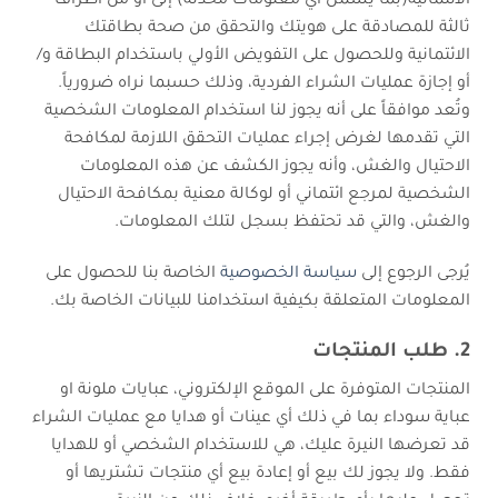
الائتمانية(بما يشمل أي معلومات محدَّثة) إلى أو من أطراف
ثالثة للمصادقة على هويتك والتحقق من صحة بطاقتك
الائتمانية وللحصول على التفويض الأولي باستخدام البطاقة و/
أو إجازة عمليات الشراء الفردية، وذلك حسبما نراه ضرورياً.
وتُعد موافقاً على أنه يجوز لنا استخدام المعلومات الشخصية
التي تقدمها لغرض إجراء عمليات التحقق اللازمة لمكافحة
الاحتيال والغش، وأنه يجوز الكشف عن هذه المعلومات
الشخصية لمرجع ائتماني أو لوكالة معنية بمكافحة الاحتيال
والغش، والتي قد تحتفظ بسجل لتلك المعلومات.
يُرجى الرجوع إلى
سياسة الخصوصية
الخاصة بنا للحصول على
المعلومات المتعلقة بكيفية استخدامنا للبيانات الخاصة بك.
2. طلب المنتجات
المنتجات المتوفرة على الموقع الإلكتروني، عبايات ملونة او
عباية سوداء بما في ذلك أي عينات أو هدايا مع عمليات الشراء
قد تعرضها النيرة عليك، هي للاستخدام الشخصي أو للهدايا
فقط. ولا يجوز لك بيع أو إعادة بيع أي منتجات تشتريها أو