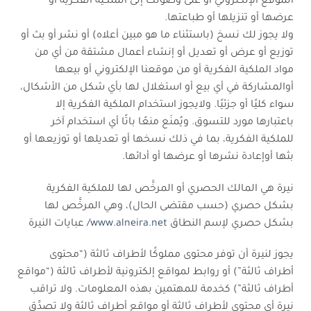
الموقع الإلكتروني أو على وصولك إلى الملكية الفكرية أو
عرضها أو تنزيلها أو طباعتها.
ولا يجوز لك نسخ (باستثناء ما هو مبين أعلاه) أو نشر أو بث أو
توزيع أو عرض أو تعديل أو إنشاء أعمال مشتقة من أي من
مواد الملكية الفكرية أو من موقعنا الإلكتروني أو بيعها
أوالمشاركة في أي بيع أو استغلال لها بأي شكل من الأشكال،
سواء كليًا أو جزئيًا. ولايجوز استخدام الملكية الفكرية إلا
باعتبارها مورد للتسوق. ويُمنَع منعًا باتًا أي استخدام آخر
للملكية الفكرية، بما في ذلك نسخها أو تعديلها أو توزيعها أو
بثها أوإعادة نشرها أو عرضها أو أدائها.
نيرة هي المالك الحصري أو المرخَّص لها للملكية الفكرية
بشكل حصري (حسب مقتضى الحال)، وهي المرخَّص لها
بشكل حصري لإسم النطاق
www.alneira.net/
عبايات النيرة
يجوز لنيرة أن توفر محتوى مملوكًا لأطراف ثالثة (“محتوى
أطراف ثالثة”) أو روابط لمواقع إلكترونية لأطراف ثالثة (“مواقع
أطراف ثالثة”) كخدمة للمهتمين بهذه المعلومات. ولا تراقب
نيرة أي محتوى لأطراف ثالثة أو مواقع أطراف ثالثة ولا تصدِّق