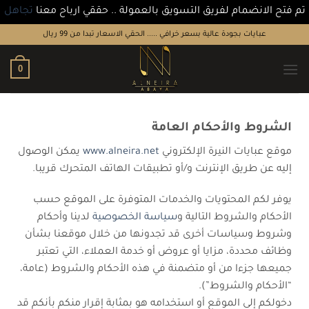
تم فتح الانضمام لفريق التسويق بالعمولة .. حققي ارباح معنا
تجاهل
عبايات بجودة عالية بسعر خرافي ..... الحقي الاسعار تبدا من 99 ريال
0
الشروط والأحكام العامة
موقع عبايات النيرة الإلكتروني
www.alneira.net
يمكن الوصول
إليه عن طريق الإنترنت و/أو تطبيقات الهاتف المتحرك قريبا.
يوفر لكم المحتويات والخدمات المتوفرة على الموقع حسب
الأحكام والشروط التالية و
سياسة الخصوصية
لدينا وأحكام
وشروط وسياسات أخرى قد تجدونها من خلال موقعنا بشأن
وظائف محددة، مزايا أو عروض أو خدمة العملاء، التي تعتبر
جميعها جزءا من أو متضمنة في هذه الأحكام والشروط (عامة،
“الأحكام والشروط”).
دخولكم إلى الموقع أو استخدامه هو بمثابة إقرار منكم بأنكم قد