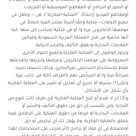
أو الصور أو البرامج أو المقاطع الموسيقية أو التنزيلات
أومقاطع الفيديو (إجمالاً، “الملكية الفكرية”)، هي — وتظل في
جميع الأوقات— ملكية وحقًا أصيلاً لمتجر النيرة متمثلاً في
موقعها الالكتروني نيرة و/ أو هي ملكية لصاحب كل منها، كما
أنها محمية من قبل المملكة العربية السعودية وقوانين
العلامات التجارية وحقوق التأليف والنشر الدولية.
ويجوز الوصول إلى الملكية الفكرية وجميع المواد الأخرى
المعروضة على موقعنا الإلكتروني وعرضها وتنزيلها وطباعتها
فقط للاستخدام الشخصي غيرالتجاري، وذلك حسبما تجيزه
صراحةً نيرة و/ أو المرخَّص لهم كأطراف ثالثة من جانب نيرة.
ولكن(1) بشرط ألا تجري أي تعديل أو تغيير على الملكية الفكرية
بأي شكل من الأشكال،
و(2) أن لا تقدم أو تتيح الملكية الفكرية لأي طرف ثالث كنوع من
التجارة. ولن تكتسب أي حق من حقوق التأليف والنشر أو
العلامات التجارية أو غيرها من حقوق الملكية على الإطلاق فيما
يتعلق بالملكية الفكرية. ولا يؤول لك أي ترخيص أو حق
أومصلحة في أي مواد أو برامج كأثر مترتب على استخدامك لهذا