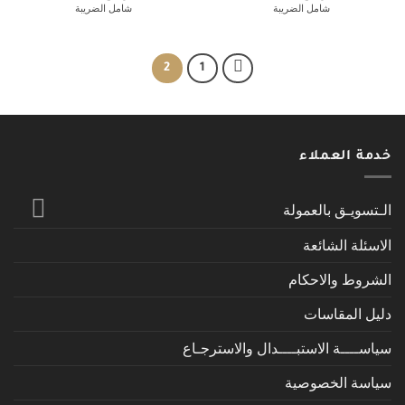
الأصلي
الحالي
الأصلي
الحالي
من 5
من 5
شامل الضريبة
شامل الضريبة
هو:
هو:
هو:
هو:
480 ر.س.
150 ر.س.
465 ر.س.
150 ر.س.
2
1
خدمة العملاء
الـتسويـق بالعمولة
الاسئلة الشائعة
الشروط والاحكام
دليل المقاسات
سياســــة الاستبــــدال والاسترجـاع
سياسة الخصوصية