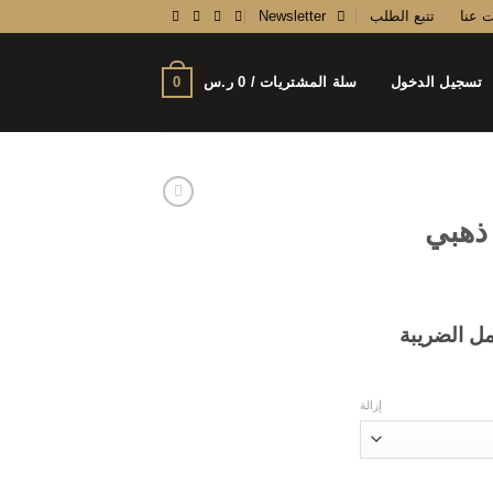
ت عنا
تتبع الطلب
Newsletter
0
تسجيل الدخول
سلة المشتريات /
0
ر.س
 ذهبي
عر
ل الضريبة
الي
.
إزالة