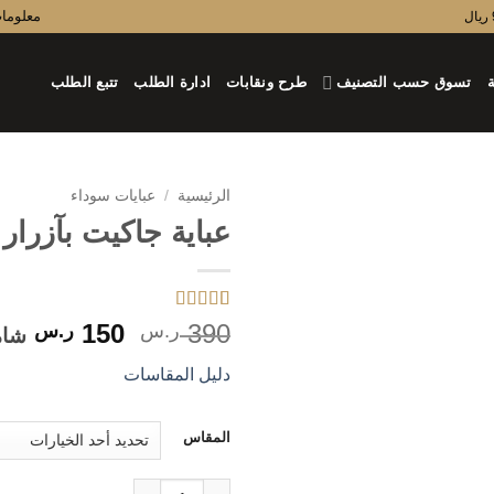
معلوما
ة
تسوق حسب التصنيف
طرح ونقابات
ادارة الطلب
تتبع الطلب
الرئيسية
/
عبايات سوداء
عباية جاكيت بآزرار
5
تم التقييم بـ
السعر
الس
150
390
ر.س
ر.س
شام
5
من 5 بناءً
الأصلي
الح
على تقييم
دليل المقاسات
عملاء
هو:
هو:
390 ر.س.
150 ر.س
المقاس
كمية عباية جاكيت بآزرار ذهبي