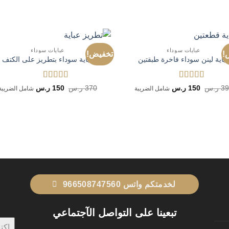
عبايات سوداء
عبايات سوداء
!
تخفيض!
باية لينن سوداء فاخرة طبقتين
عباية سوداء بتطريز على الكتف
تم التقييم
5
تم التقييم
5
السعر
السعر
السعر
السعر
3
ر.س
150
ر.س
370
ر.س
150
ر.س
شامل الضريبة
شامل الضريبة
من 5
الأصلي
الحالي
من 5
الأصلي
الحالي
هو:
هو:
هو:
هو:
390 ر.س.
150 ر.س.
370 ر.س.
150 ر.س.
لخدمتكم واتس 966508747560
تبعينا على التواصل الآجتماعي